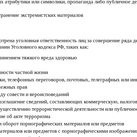
ых атрибутики или символики, пропаганда либо публичное 
транение экстремистских материалов
рена уголовная ответственность лиц за совершение ряда дей
ании Уголовного кодекса РФ, таких как:
ичинением тяжкого вреда здоровью
нности частной жизни
ки, телефонных переговоров, почтовых, телеграфных или и
межных прав
оду совести и вероисповеданий
разглашение сведений, составляющих коммерческую, налого
существлению террористической деятельности или публично
ие об акте терроризма
 и оборот порнографических материалов или предметов
 материалов или предметов с порнографическими изображен