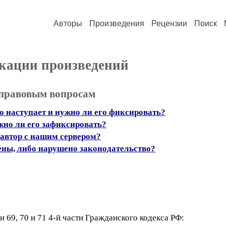
Авторы
Произведения
Рецензии
Поиск
кации произведений
 правовым вопросам
но наступает и нужно ли его фиксировать?
ожно ли его зафиксировать?
 автор с нашим сервером?
ены, либо нарушено законодательство?
 69, 70 и 71 4-й части Гражданского кодекса РФ: