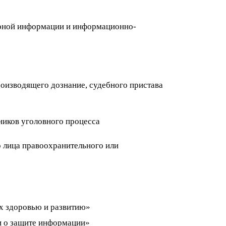
терной информации и информационно-
производящего дознание, судебного пристава
ников уголовного процесса
о лица правоохранительного или
х здоровью и развитию»
 о защите информации»