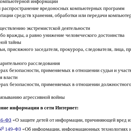
 компьютерной информации
 и распространение вредоносных компьютерных программ
атации средств хранения, обработки или передачи компью
ществлению экстремистской деятельности
ибо вражды, а равно унижение человеческого достоинства
нной тайны
дьи, присяжного заседателя, прокурора, следователя, лица, 
варительного расследования
мерах безопасности, применяемых в отношении судьи и участ
я власти
мерах безопасности, применяемых в отношении должностног
вязыванию агрессивной войны
ние информации в сети Интернет:
6-ФЗ
«О защите детей от информации, причиняющей вред и
o
N
149-ФЗ
«Об информации, информационных технологиях и